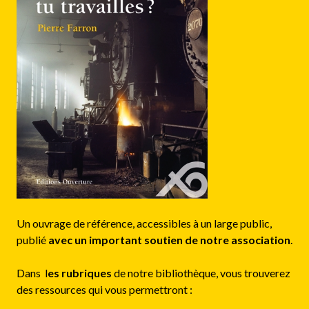
Un ouvrage de référence, accessibles à un large public,
publié
avec un important soutien de notre association
.
Dans l
es rubriques
de notre bibliothèque, vous trouverez
des ressources qui vous permettront :