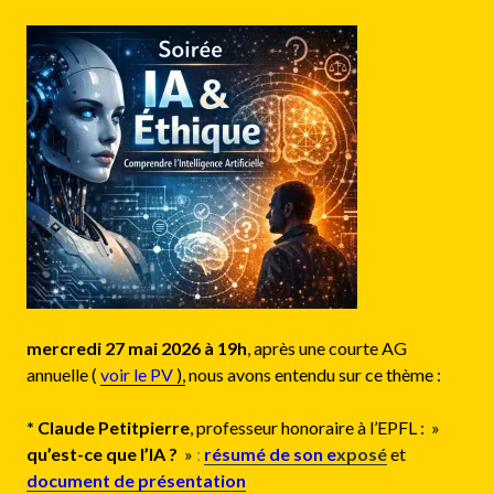
mercredi 27 mai 2026 à 19h
, après une courte AG
annuelle (
voir le PV
),
nous avons entendu sur ce thème :
* Claude Petitpierre
, professeur honoraire à l’EPFL : »
qu’est-ce que l’IA ?
»
:
résumé de son e
xposé
et
document de présentation