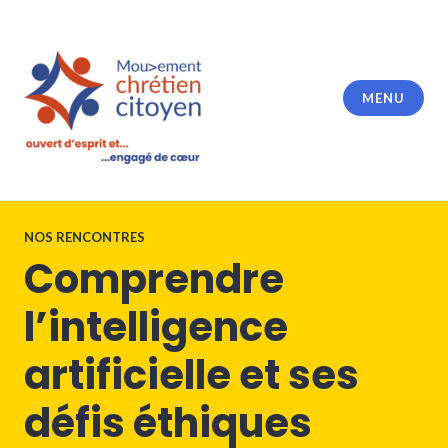
Accéder
au
contenu
principal
MENU
Activités
NOS RENCONTRES
Comprendre
l’intelligence
artificielle et ses
défis éthiques